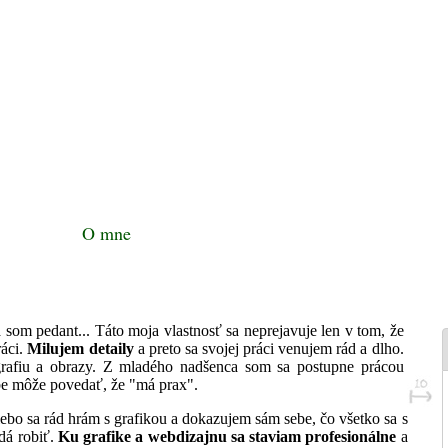
O mne
 som pedant... Táto moja vlastnosť sa neprejavuje len v tom, že
ráci.
Milujem detaily
a preto sa svojej práci venujem rád a dlho.
rafiu a obrazy. Z mladého nadšenca som sa postupne prácou
ebe môže povedať, že "má prax".
ebo sa rád hrám s grafikou a dokazujem sám sebe, čo všetko sa s
dá robiť.
Ku grafike a webdizajnu sa staviam profesionálne
a