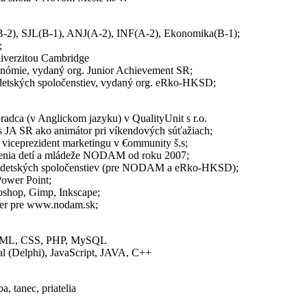
B-2), SJL(B-1), ANJ(A-2), INF(A-2), Ekonomika(B-1);
;
niverzitou Cambridge
konómie, vydaný org. Junior Achievement SR;
detských spoločenstiev, vydaný org. eRko-HKSD;
adca (v Anglickom jazyku) v QualityUnit s r.o.
s JA SR ako animátor pri víkendových súťažiach;
 viceprezident marketingu v €ommunity š.s;
ženia detí a mládeže NODAM od roku 2007;
 detských spoločenstiev (pre NODAM a eRko-HKSD);
Power Point;
shop, Gimp, Inkscape;
ter pre www.nodam.sk;
TML, CSS, PHP, MySQL
al (Delphi), JavaScript, JAVA, C++
a, tanec, priatelia