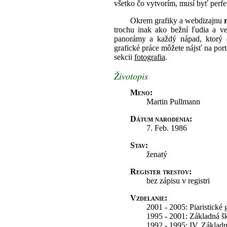
všetko čo vytvorím, musí byť perfe
Okrem grafiky a webdizajnu
trochu inak ako bežní ľudia a v
panorámy a každý nápad, ktorý do
grafické práce môžete nájsť na port
sekcii
fotografia
.
Životopis
Meno:
Martin Pullmann
Dátum narodenia:
7. Feb. 1986
Stav:
ženatý
Register trestov:
bez zápisu v registri
Vzdelanie:
2001 - 2005: Piaristick
1995 - 2001: Základná š
1992 - 1995: IV. Základ