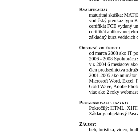
Kvalifikácia:
maturitná skúška: MAT(
vodičský preukaz typu B
certifikát FCE vydaný u
certifikát aplikovanej e
základný kurz vedúcich 
Odborné zručnosti:
od marca 2008 ako IT por
2006 - 2008 Spolupráca 
v r. 2004 6 mesiacov ako
člen predsedníctva zdru
2001-2005 ako animátor
Microsoft Word, Excel, 
Gold Wave, Adobe Photo
viac ako 2 roky webmas
Programovacie jazyky:
Pokročilý: HTML, XH
Základy: objektový Pasc
Záujmy:
beh, turistika, video, hudb