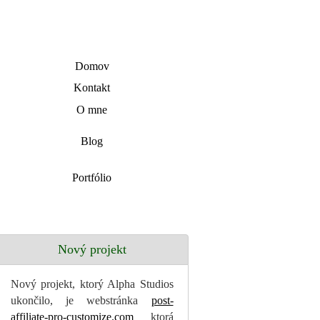
SK
|
en
Domov
Kontakt
O mne
Blog
Portfólio
Nový projekt
Nový projekt, ktorý Alpha Studios
ukončilo, je webstránka
post-
affiliate-pro-customize.com
ktorá