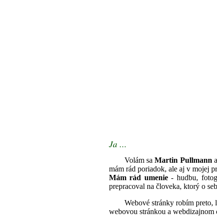
Ja ...
Volám sa
Martin Pullmann
a
mám rád poriadok, ale aj v mojej p
Mám rád umenie
- hudbu, fotog
prepracoval na človeka, ktorý o s
Webové stránky robím preto, l
webovou stránkou a webdizajnom 