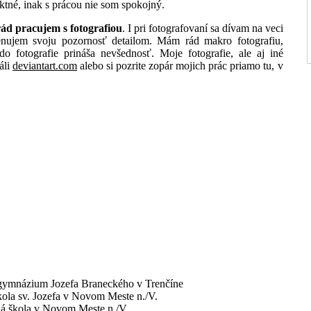
ktné, inak s prácou nie som spokojný.
rád pracujem s fotografiou
. I pri fotografovaní sa dívam na veci
enujem svoju pozornosť detailom. Mám rád makro fotografiu,
 fotografie prináša nevšednosť. Moje fotografie, ale aj iné
áli
deviantart.com
alebo si pozrite zopár mojich prác priamo tu, v
é gymnázium Jozefa Braneckého v Trenčíne
kola sv. Jozefa v Novom Meste n./V.
ná škola v Novom Meste n./V.